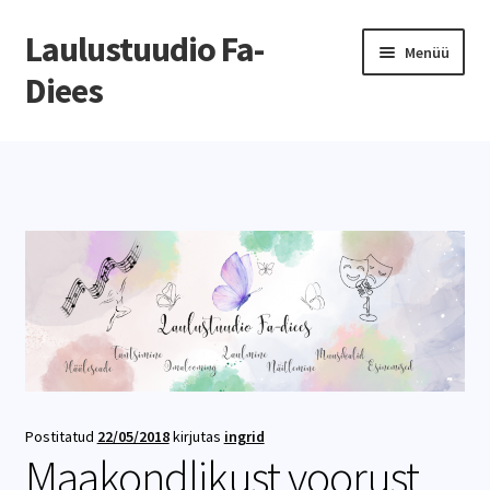
Laulustuudio Fa-
Menüü
Diees
Esileht
Meist
Õppetöö
Kalender
Videod
Telli Fa-Diees esinema
Postitatud
22/05/2018
kirjutas
ingrid
Maakondlikust voorust
Tulen Fa-Dieesi laulma