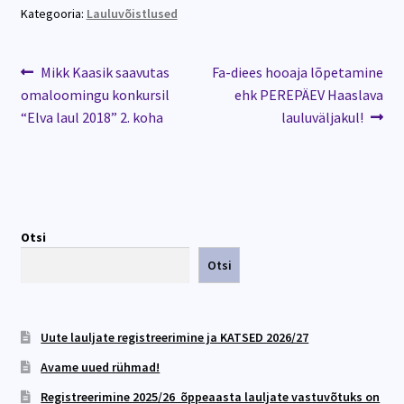
Kategooria:
Lauluvõistlused
Mikk Kaasik saavutas
Fa-diees hooaja lõpetamine
omaloomingu konkursil
ehk PEREPÄEV Haaslava
“Elva laul 2018” 2. koha
lauluväljakul!
Otsi
Otsi
Uute lauljate registreerimine ja KATSED 2026/27
Avame uued rühmad!
Registreerimine 2025/26 õppeaasta lauljate vastuvõtuks on