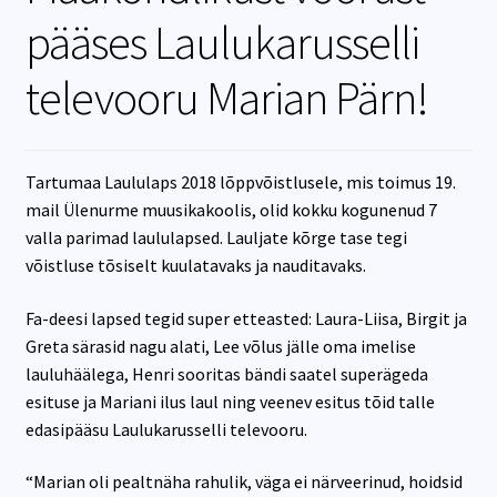
pääses Laulukarusselli
televooru Marian Pärn!
Tartumaa Laululaps 2018 lõppvõistlusele, mis toimus 19.
mail Ülenurme muusikakoolis, olid kokku kogunenud 7
valla parimad laululapsed. Lauljate kõrge tase tegi
võistluse tõsiselt kuulatavaks ja nauditavaks.
Fa-deesi lapsed tegid super etteasted: Laura-Liisa, Birgit ja
Greta särasid nagu alati, Lee võlus jälle oma imelise
lauluhäälega, Henri sooritas bändi saatel superägeda
esituse ja Mariani ilus laul ning veenev esitus tõid talle
edasipääsu Laulukarusselli televooru.
“Marian oli pealtnäha rahulik, väga ei närveerinud, hoidsid