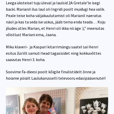
Leega üksteisel tuju üleval ja laulsid 2A Gretale’le isegi
backi. Marianil ilus laul oli Ingridi poolt muidugi hea valik.
Peale teise koha väljakuulutamist oli Marianil naeratus
näol ja kas ta seda ise uskus, jääb tema enda teada… Koju
jõudes ütles Marian, et Henri oli ikka nii äge :),” meenutas
võistlust Mariani ema, Jaana.
Miku klaveri- ja Kaspari kitarrimängu saatel sai Henri
esitus žüriilt samuti head tagasisidet ning kokkuvõttes
saavutas Henri 3. koha.
Soovime Fa-dieesi poolt kõigile finalistidelt õnne ja
hoiame pöialt Laulukarusselli televooru edasipääsenutel!