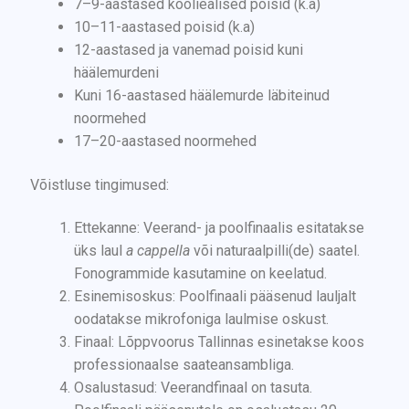
7–9-aastased kooliealised poisid (k.a)
10–11-aastased poisid (k.a)
12-aastased ja vanemad poisid kuni
häälemurdeni
Kuni 16-aastased häälemurde läbiteinud
noormehed
17–20-aastased noormehed
Võistluse tingimused:
Ettekanne: Veerand- ja poolfinaalis esitatakse
üks laul
a cappella
või naturaalpilli(de) saatel.
Fonogrammide kasutamine on keelatud.
Esinemisoskus: Poolfinaali pääsenud lauljalt
oodatakse mikrofoniga laulmise oskust.
Finaal: Lõppvoorus Tallinnas esinetakse koos
professionaalse saateansambliga.
Osalustasud: Veerandfinaal on tasuta.