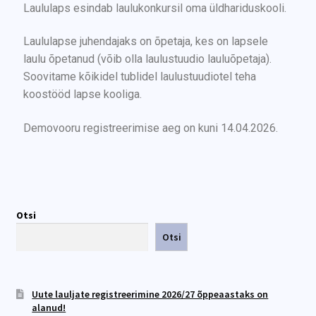
Laululaps esindab laulukonkursil oma üldhariduskooli.
Laululapse juhendajaks on õpetaja, kes on lapsele
laulu õpetanud (võib olla laulustuudio lauluõpetaja).
Soovitame kõikidel tublidel laulustuudiotel teha
koostööd lapse kooliga.
Demovooru registreerimise aeg on kuni 14.04.2026.
Otsi
Otsi
Uute lauljate registreerimine 2026/27 õppeaastaks on
alanud!