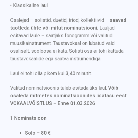
• Klassikaline laul
Osalejad – solistid, duetid, triod, kollektiivid
– saavad
taotleda ühte või mitut nominatsiooni.
Lauljad
esitavad laule – saatjaks fonogramm või valitud
muusikainstrument. Taustavokaal on lubatud vaid
osaliselt, sooloosa ei kata. Solisti osa ei tohi kattuda
taustavokaalide ega saatva instrumendiga.
Laul ei tohi olla pikem kui
3,40
minutit.
Valitud nominatsioonis tuleb esitada üks laul.
Võib
osaleda mitmetes nominatsioonides lisatasu eest.
VOKAALVÕISTLUS – Enne 01.03.2026
1 Nominatsioon
Solo – 80 €