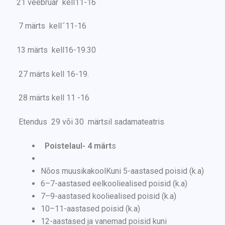
21 veebruar kell11-16
7 märts kellˇ11-16
13 märts kell16-19.30
27 märts kell 16-19.
28 märts kell 11 -16
Etendus 29 või 30 märtsil sadamateatris
Poistelaul- 4 märt
s
Nõos muusikakoolKuni 5-aastased poisid (k.a)
6–7-aastased eelkooliealised poisid (k.a)
7–9-aastased kooliealised poisid (k.a)
10–11-aastased poisid (k.a)
12-aastased ja vanemad poisid kuni