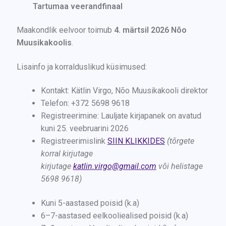
Tartumaa veerandfinaal
Maakondlik eelvoor toimub
4. märtsil 2026 Nõo
Muusikakoolis
.
Lisainfo ja korralduslikud küsimused:
Kontakt: Kätlin Virgo, Nõo Muusikakooli direktor
Telefon: +372 5698 9618
Registreerimine: Lauljate kirjapanek on avatud
kuni 25. veebruarini 2026
Registreerimislink
SIIN KLIKKIDES
(tõrgete
korral kirjutage
kirjutage
katlin.virgo@gmail.com
või helistage
5698 9618)
Kuni 5-aastased poisid (k.a)
6–7-aastased eelkooliealised poisid (k.a)