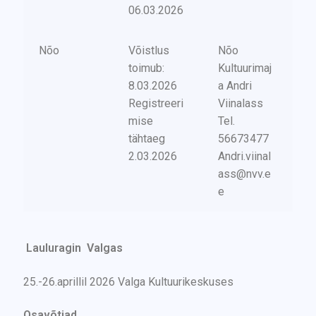
06.03.2026
Nõo
Võistlus
Nõo
toimub:
Kultuurimaj
8.03.2026
a Andri
Registreeri
Viinalass
mise
Tel.
tähtaeg
56673477
2.03.2026
Andri.viinal
ass@nvv.e
e
Lauluragin Valgas
25.-26.aprillil 2026 Valga Kultuurikeskuses
Osavõtjad