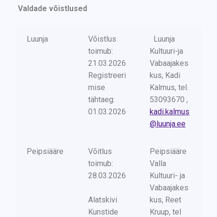
Valdade võistlused
Luunja
Võistlus
Luunja
toimub:
Kultuuri-ja
21.03.2026
Vabaajakes
Registreeri
kus, Kadi
mise
Kalmus, tel.
tähtaeg:
53093670 ,
01.03.2026
kadi.kalmus
@luunja.ee
Peipsiääre
Võitlus
Peipsiääre
toimub:
Valla
28.03.2026
Kultuuri- ja
Vabaajakes
Alatskivi
kus, Reet
Kunstide
Kruup, tel