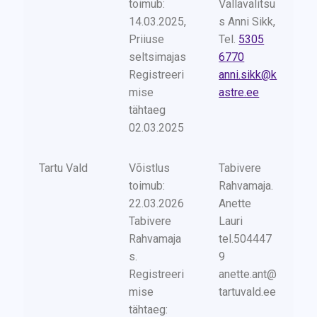
toimub:
Vallavalitsu
14.03.2025,
s Anni Sikk,
Priiuse
Tel.
5305
seltsimajas
6770
Registreeri
anni.sikk@k
mise
astre.ee
tähtaeg
02.03.2025
Tartu Vald
Võistlus
Tabivere
toimub:
Rahvamaja.
22.03.2026
Anette
Tabivere
Lauri
Rahvamaja
tel.504447
s.
9
Registreeri
anette.ant@
mise
tartuvald.ee
tähtaeg: