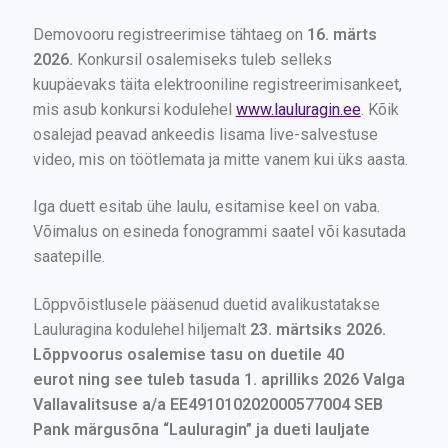
Demovooru registreerimise tähtaeg on
16. märts
2026.
Konkursil osalemiseks tuleb selleks
kuupäevaks täita elektrooniline registreerimisankeet,
mis asub konkursi kodulehel
www.lauluragin.ee
. Kõik
osalejad peavad ankeedis lisama live-salvestuse
video, mis on töötlemata ja mitte vanem kui üks aasta.
Iga duett esitab ühe laulu, esitamise keel on vaba.
Võimalus on esineda fonogrammi saatel või kasutada
saatepille.
Lõppvõistlusele pääsenud duetid avalikustatakse
Lauluragina kodulehel hiljemalt
23. märtsiks 2026.
Lõppvoorus osalemise tasu on duetile 40
eurot ning see tuleb tasuda 1. aprilliks 2026 Valga
Vallavalitsuse a/a EE491010202000577004 SEB
Pank märgusõna “Lauluragin” ja dueti lauljate