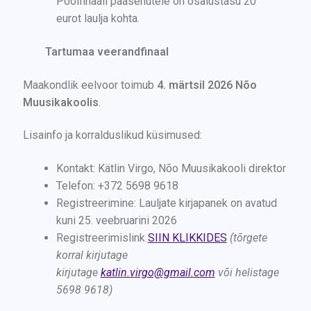
Poolfinaali pääsenutele on osalustasu 20
eurot laulja kohta.
Tartumaa veerandfinaal
Maakondlik eelvoor toimub
4. märtsil 2026 Nõo
Muusikakoolis
.
Lisainfo ja korralduslikud küsimused:
Kontakt: Kätlin Virgo, Nõo Muusikakooli direktor
Telefon: +372 5698 9618
Registreerimine: Lauljate kirjapanek on avatud
kuni 25. veebruarini 2026
Registreerimislink
SIIN KLIKKIDES
(tõrgete
korral kirjutage
kirjutage
katlin.virgo@gmail.com
või helistage
5698 9618)