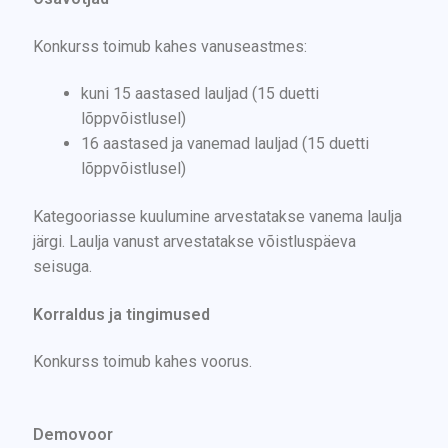
Konkurss toimub kahes vanuseastmes:
kuni 15 aastased lauljad (15 duetti
lõppvõistlusel)
16 aastased ja vanemad lauljad (15 duetti
lõppvõistlusel)
Kategooriasse kuulumine arvestatakse vanema laulja
järgi. Laulja vanust arvestatakse võistluspäeva
seisuga.
Korraldus ja tingimused
Konkurss toimub kahes voorus.
Demovoor