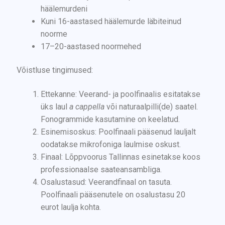
häälemurdeni
Kuni 16-aastased häälemurde läbiteinud
noorme
17–20-aastased noormehed
Võistluse tingimused:
Ettekanne: Veerand- ja poolfinaalis esitatakse
üks laul
a cappella
või naturaalpilli(de) saatel.
Fonogrammide kasutamine on keelatud.
Esinemisoskus: Poolfinaali pääsenud lauljalt
oodatakse mikrofoniga laulmise oskust.
Finaal: Lõppvoorus Tallinnas esinetakse koos
professionaalse saateansambliga.
Osalustasud: Veerandfinaal on tasuta.
Poolfinaali pääsenutele on osalustasu 20
eurot laulja kohta.