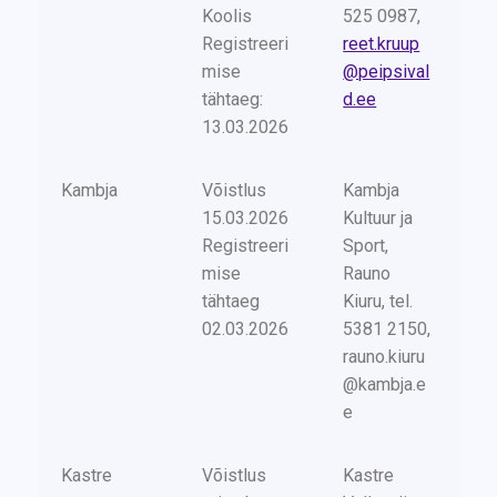
Koolis
525 0987,
Registreeri
reet.kruup
mise
@peipsival
tähtaeg:
d.ee
13.03.2026
Kambja
Võistlus
Kambja
15.03.2026
Kultuur ja
Registreeri
Sport,
mise
Rauno
tähtaeg
Kiuru, tel.
02.03.2026
5381 2150,
rauno.kiuru
@kambja.e
e
Kastre
Võistlus
Kastre