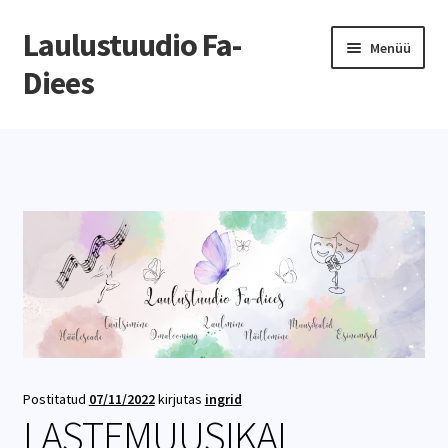
Laulustuudio Fa-
Menüü
Diees
Esileht
Meist
Õppetöö
Kalender
Videod
Telli Fa-Diees esinema
Postitatud
07/11/2022
kirjutas
ingrid
LASTEMUUSIKAL
Tulen Fa-Dieesi laulma