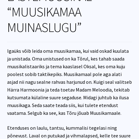
“MUUSIKAMAA
MUINASLUGU”
Igaüks võib leida oma muusikamaa, kui vaid oskad kuulata
ja unistada. Oma unistused on ka Tõrul, kes tahab saada
muusikalistaariks ja tema kaaslasel Oksal, kes oma kuju
poolest sobib taktikepiks. Muusikamaal pole aga alati
asjad nii nagu sealne rahvas harjunud on. Kuigi seal valitseb
Härra Harmoonia ja teda toetav Madam Meloodia, tekitab
kutsumata külaline suure segaduse. Midagi juhtub ka ilusa
muusikaga. Seda saate teada siis, kui tulete etendust
vaatama. Selgub ka see, kas Tõru jõuab Muusikamaale.
Etenduses on laulu, tantsu, kummalisi tegelasi ning
põnevust. Laval on putukad ja vihmalapsed, kelle tee suure