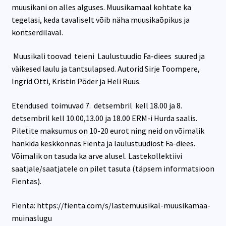
muusikani on alles alguses. Muusikamaal kohtate ka
tegelasi, keda tavaliselt võib näha muusikaõpikus ja
kontserdilaval.
Muusikali toovad teieni Laulustuudio Fa-diees suured ja
väikesed laulu ja tantsulapsed. Autorid Sirje Toompere,
Ingrid Otti, Kristin Põder ja Heli Ruus.
Etendused toimuvad 7. detsembril kell 18.00 ja 8.
detsembril kell 10.00,13.00 ja 18.00 ERM-i Hurda saalis.
Piletite maksumus on 10-20 eurot ning neid on võimalik
hankida keskkonnas Fienta ja laulustuudiost Fa-diees.
Võimalik on tasuda ka arve alusel. Lastekollektiivi
saatjale/saatjatele on pilet tasuta (täpsem informatsioon
Fientas).
Fienta: https://fienta.com/s/lastemuusikal-muusikamaa-
muinaslugu