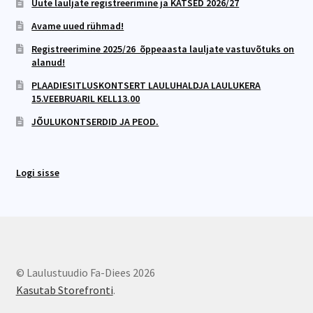
Uute lauljate registreerimine ja KATSED 2026/27
Avame uued rühmad!
Registreerimine 2025/26 õppeaasta lauljate vastuvõtuks on
alanud!
PLAADIESITLUSKONTSERT LAULUHALDJA LAULUKERA
15.VEEBRUARIL KELL13.00
JÕULUKONTSERDID JA PEOD.
Logi sisse
© Laulustuudio Fa-Diees 2026
Kasutab Storefronti
.